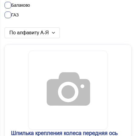
Балаково
ГАЗ
Китай
По алфавиту А-Я
ООО ОКБ-АНТ
РААЗ г.Рославль
Роскрепеж
Россия
Смежники (ПИ)
Шпилька крепления колеса передняя ось