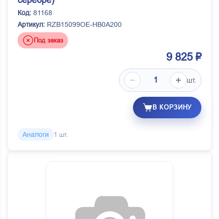
серебре)
Код:
81168
Артикул:
RZB15099OE-HB0А200
Под заказ
9 825 ₽
шт.
В КОРЗИНУ
Аналоги
1 шт.