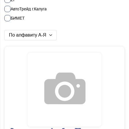
АвтоТрейд г.Калуга
БИМЕТ
ЕВРОПА
По алфавиту А-Я
ЦФ КАМА (ZF KAMA)