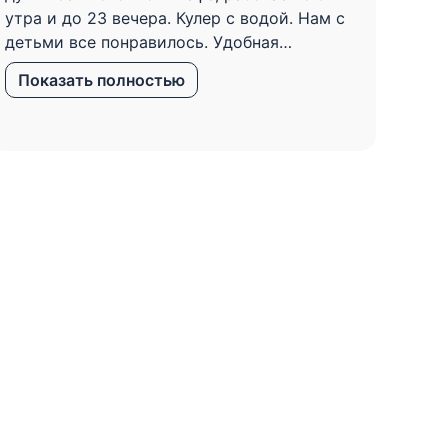
утра и до 23 вечера. Кулер с водой. Нам с
номе
детьми все понравилось. Удобная
имею
парковка, под камерой. В номере тепло.
инд
Показать полностью
По
Тихо.
(мыл
номе
руб 
поло
сок.
Вкус
отз
прос
как мо
номе
вайф
заез
сооб