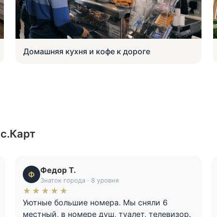
Охраняемая парковка у входа
кс.Карт
Федор Т.
Ф
Знаток города · 8 уровня
★★★★★
Уютные большие номера. Мы сняли 6
местный, в номере душ, туалет, телевизор.