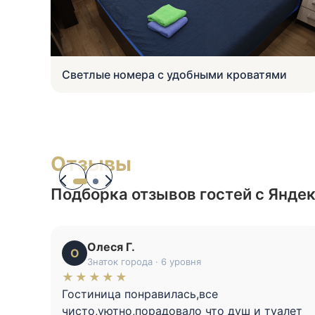
Домашняя кухня и кофе к дороге
Отзывы
Подборка отзывов гостей с Янде
Олеся Г.
О
Знаток города · 6 уровня
★★★★★
Гостиница понравилась,все
чисто,уютно,порадовало что душ и туалет