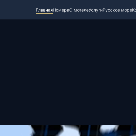
Главная
Номера
О мотеле
Услуги
Русское море
К