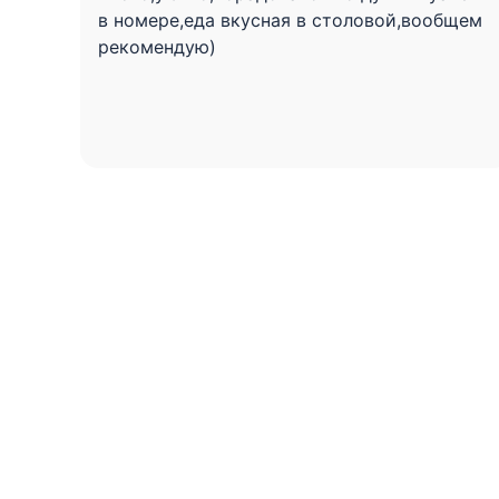
в номере,еда вкусная в столовой,вообщем
рекомендую)
Вопрос-ответ
Частые вопросы гостей
Во сколько можно заехать?