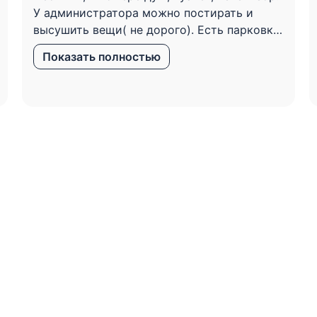
У администратора можно постирать и
высушить вещи( не дорого). Есть парковка.
Кафе ( бесплатный завтрак: каша ,
Показать полностью
бутерброд с колбасой, кофе или чай).
Вообщем советую. На 1 этаже в золе
огромный аквариум, телевизор , диваны,
кафе.
Посмотреть все отзывы на Яндекс.Картах