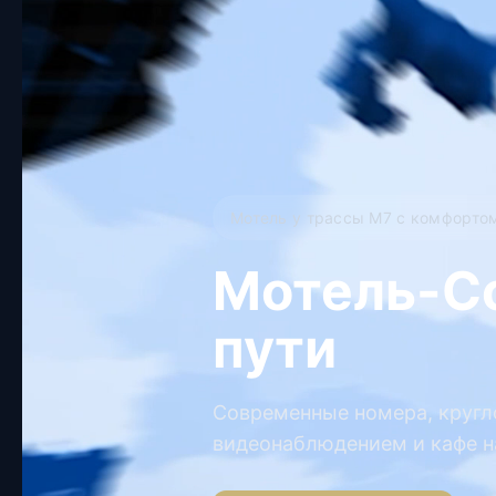
Мотель у трассы М7 с комфорто
Мотель-Со
пути
Современные номера, кругло
видеонаблюдением и кафе н