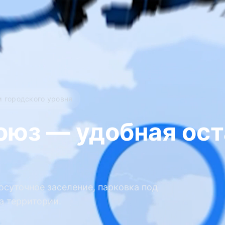
м городского уровня
юз — удобная ост
суточное заселение, парковка под
а территории.