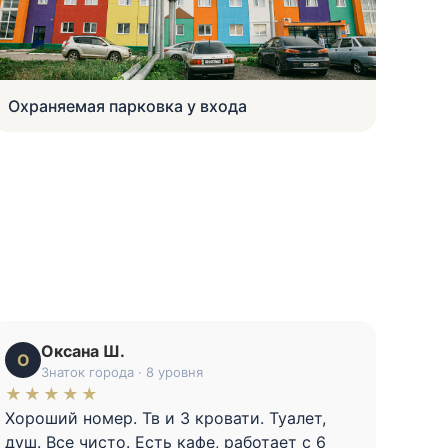
Лобби с круглосуточной стойкой
Оксана Ш.
О
А
Знаток города · 8 уровня
★★★★★
★
Хороший номер. Тв и 3 кровати. Туалет,
Хоро
душ. Все чисто. Есть кафе, работает с 6
номе