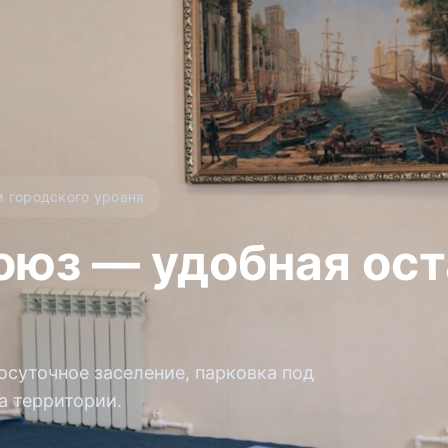
м городского уровня
юз — удобная ост
суточное заселение, парковка под
а территории.