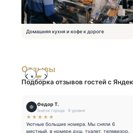
Домашняя кухня и кофе к дороге
Отзывы
Подборка отзывов гостей с Янде
Олеся Г.
О
Знаток города · 6 уровня
★★★★★
Гостиница понравилась,все
чисто,уютно,порадовало что душ и туалет