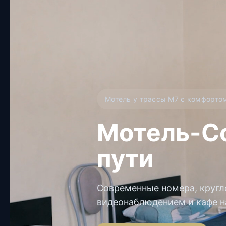
Мотель у трассы М7 с комфорто
Мотель-Со
пути
Современные номера, кругло
видеонаблюдением и кафе н