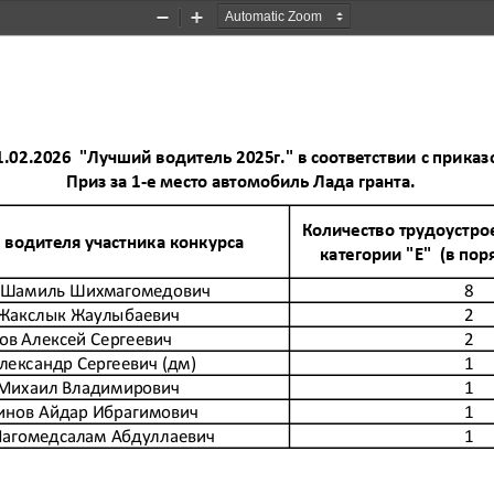
Zoom
Zoom
Out
In
.02.2026  "Лучший водитель 2025г." в соответствии с приказом
 Приз за 1-е место автомобиль Лада гранта.
Количество трудоустро
водителя участника конкурса
категории "Е"  (в по
 Шамиль Шихмагомедович
8
 Жакслык Жаулыбаевич
2
в Алексей Сергеевич
2
лександр Сергеевич (дм)
1
Михаил Владимирович
1
вно с 8:00 до 20:00
инов Айдар Ибрагимович
1
агомедсалам Абдуллаевич
1