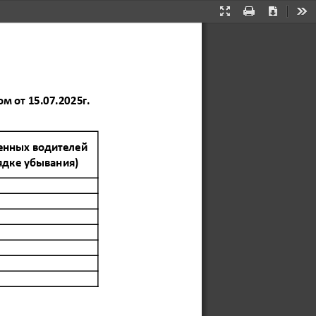
Presentation
Print
Download
Too
Mode
 от 15.07.2025г.   
енных водителей 
рядке убывания)