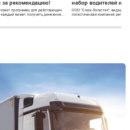
й за рекомендацию!
набор водителей на 
54901
скает программу для действующих
ООО "Союз-Логистик", ведущая 
ь каждый может получить денежное
логистическая компания региона
рекомендацию надежного водителя-
современной техникой и пригл
водителей категории Е на работ
КАМАЗ 54901.