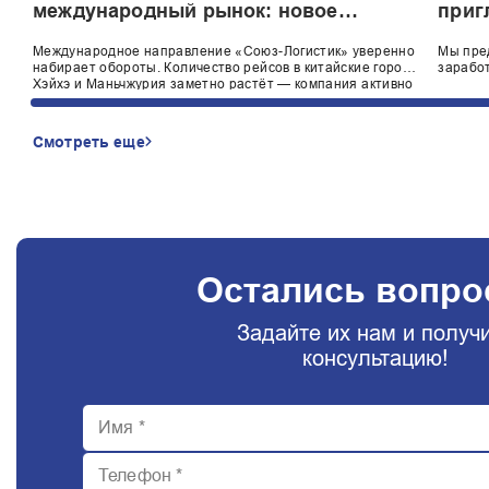
международный рынок: новое
приг
направление Россия — Китай
для 
Международное направление «Союз-Логистик» уверенно
марш
Мы пре
набирает обороты. Количество рейсов в китайские города
заработ
Хэйхэ и Маньчжурия заметно растёт — компания активно
наращивает грузоперевозки между Россией и Китаем.
Смотреть еще
Остались вопр
Задайте их нам и получ
консультацию!