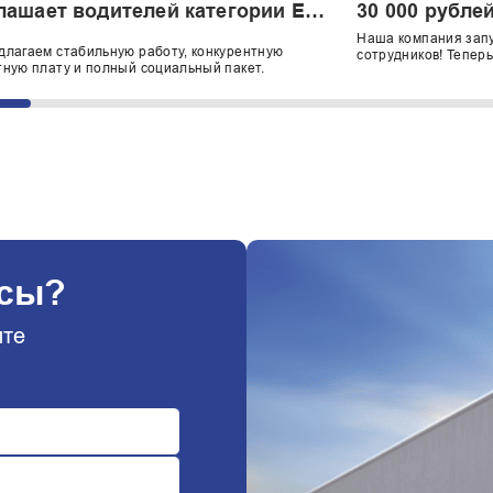
лашает водителей категории Е
30 000 рубле
работы на международных
Наша компания запу
рутах.
длагаем стабильную работу, конкурентную
сотрудников! Тепер
ную плату и полный социальный пакет.
вознаграждение за 
экспедитора.
осы?
ите