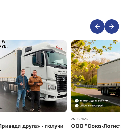
25.03.2026
риведи друга» - получи
ООО "Союз-Логистик