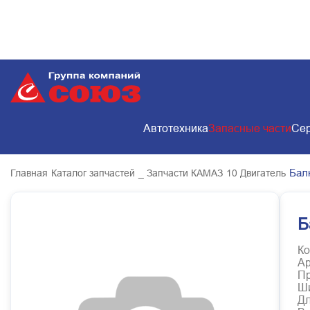
Автотехника
Запасные части
Сер
Бал
Главная
Каталог запчастей
_ Запчасти КАМАЗ
10 Двигатель
Б
Ко
Ар
Пр
Ш
Д