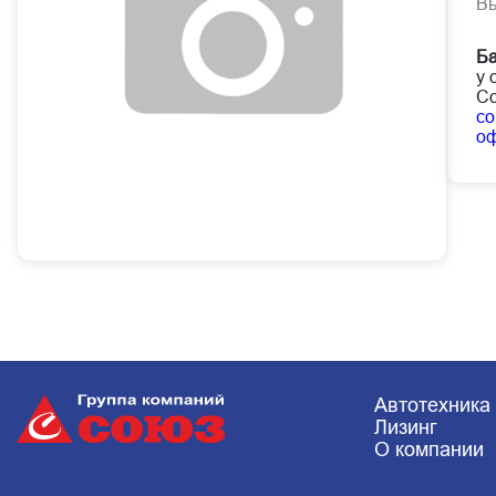
В
Ба
у 
Со
co
о
Автотехника
Лизинг
О компании