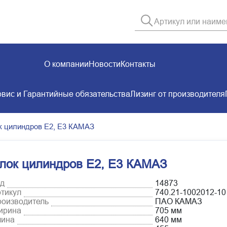
О компании
Новости
Контакты
вис и Гарантийные обязательства
Лизинг от производителя
к цилиндров Е2, Е3 КАМАЗ
лок цилиндров Е2, Е3 КАМАЗ
д
14873
тикул
740.21-1002012-10
оизводитель
ПАО КАМАЗ
ирина
705 мм
лина
640 мм