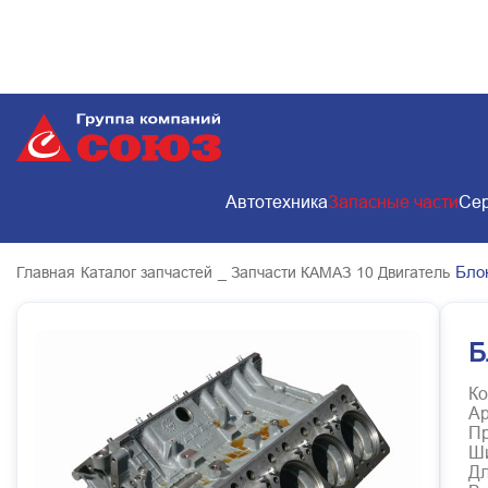
Автотехника
Запасные части
Сер
Бло
Главная
Каталог запчастей
_ Запчасти КАМАЗ
10 Двигатель
Б
Ко
Ар
Пр
Ш
Д