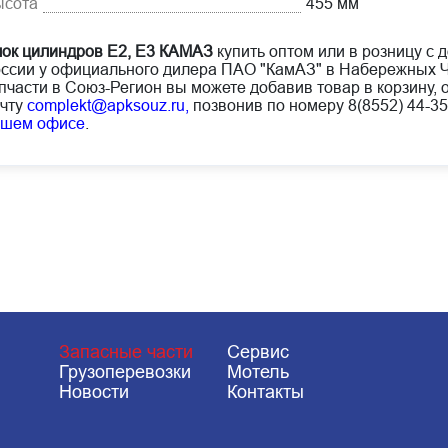
ысота
455 мм
ок цилиндров Е2, Е3 КАМАЗ
купить оптом или в розницу с 
ссии у официального дилера ПАО "КамАЗ" в Набережных Ч
пчасти в Союз-Регион вы можете добавив товар в корзину, 
чту
complekt@apksouz.ru,
позвонив по номеру 8(8552) 44-35
ашем офисе
.
Запасные части
Сервис
Грузоперевозки
Мотель
Новости
Контакты