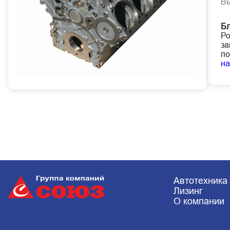
В
Бл
Ро
за
по
н
Автотехника
Лизинг
О компании