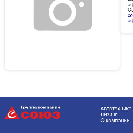
оф
Со
co
о
Автотехника
Лизинг
О компании