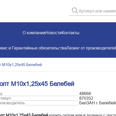
О компании
Новости
Контакты
вис и Гарантийные обязательства
Лизинг от производителя
т М10х1,25х45 Белебей
олт М10х1,25х45 Белебей
д
48668
тикул
870352
оизводитель
БелЗАН г. Белебей
лт М10х1,25х45 Белебей
купить оптом или в розницу с дост