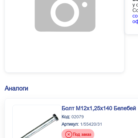
у 
Со
co
о
Аналоги
Болт М12х1,25х140 Белебей
Код:
02079
Артикул:
1/55420/31
Под заказ