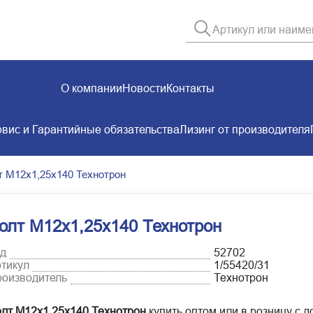
О компании
Новости
Контакты
вис и Гарантийные обязательства
Лизинг от производителя
т М12х1,25х140 Технотрон
олт М12х1,25х140 Технотрон
д
52702
тикул
1/55420/31
оизводитель
Технотрон
лт М12х1,25х140 Технотрон
купить оптом или в розницу с д