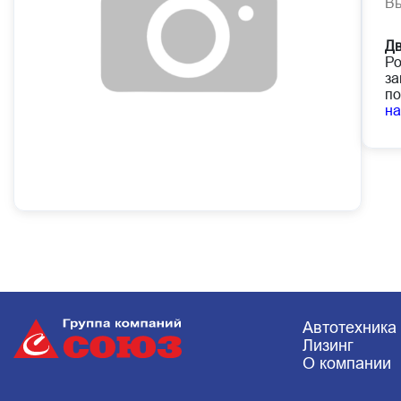
В
Дв
Ро
за
по
н
Автотехника
Лизинг
О компании