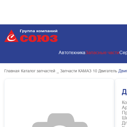
Автотехника
Запасные части
Сер
Дви
Главная
Каталог запчастей
_ Запчасти КАМАЗ
10 Двигатель
Д
Ко
Ар
Пр
Ш
Д