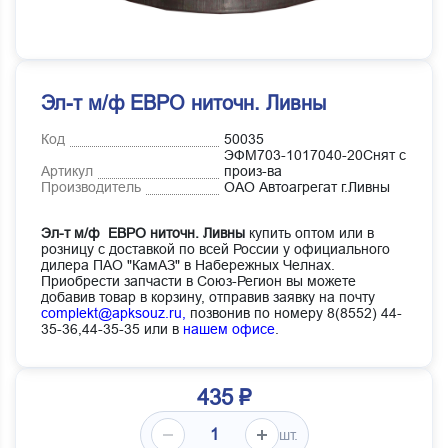
Эл-т м/ф ЕВРО ниточн. Ливны
Код
50035
ЭФМ703-1017040-20Снят с
Артикул
произ-ва
Производитель
ОАО Автоагрегат г.Ливны
Эл-т м/ф ЕВРО ниточн. Ливны
купить оптом или в
розницу с доставкой по всей России у официального
дилера ПАО "КамАЗ" в Набережных Челнах.
Приобрести запчасти в Союз-Регион вы можете
добавив товар в корзину, отправив заявку на почту
complekt@apksouz.ru,
позвонив по номеру 8(8552) 44-
35-36,44-35-35 или в
нашем офисе
.
435 ₽
шт.