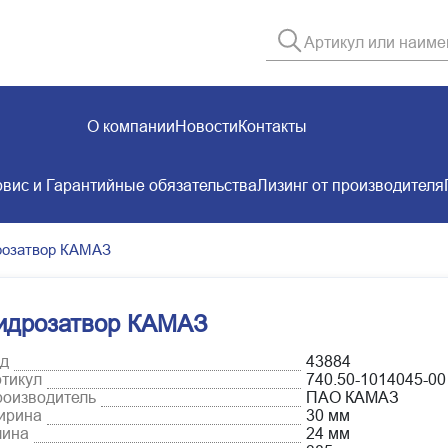
О компании
Новости
Контакты
вис и Гарантийные обязательства
Лизинг от производителя
розатвор КАМАЗ
идрозатвор КАМАЗ
д
43884
тикул
740.50-1014045-00
оизводитель
ПАО КАМАЗ
ирина
30 мм
лина
24 мм