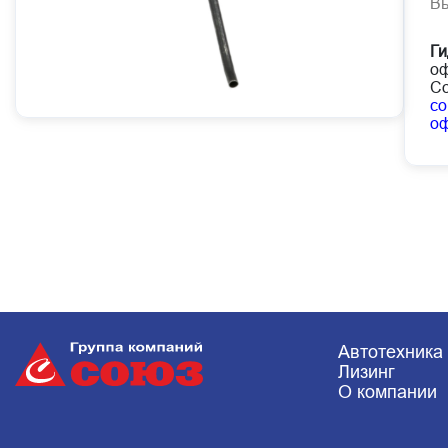
В
Ги
оф
Со
co
о
Автотехника
Лизинг
О компании