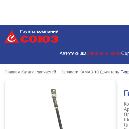
Автотехника
Запасные части
Сер
Гид
Главная
Каталог запчастей
_ Запчасти КАМАЗ
10 Двигатель
Г
Ко
Ар
Пр
Ш
Д