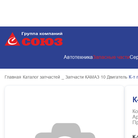
Автотехника
Запасные части
Сер
К-т
Главная
Каталог запчастей
_ Запчасти КАМАЗ
10 Двигатель
К
Ко
Ар
Пр
К-