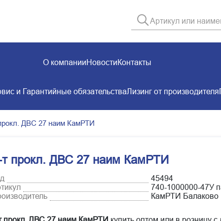
О компании
Новости
Контакты
вис и Гарантийные обязательства
Лизинг от производителя
 прокл. ДВС 27 наим КамРТИ
-т прокл. ДВС 27 наим КамРТИ
д
45494
тикул
740-1000000-47У 
оизводитель
КамРТИ Балаково
т прокл. ДВС 27 наим КамРТИ
купить оптом или в розницу с