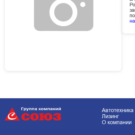
Ро
за
по
н
Автотехника
Лизинг
О компании