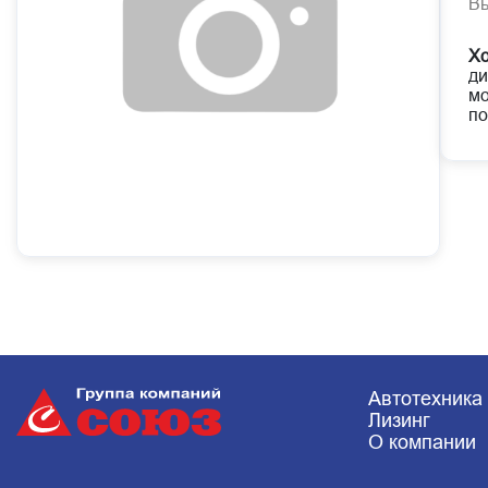
В
Х
ди
мо
по
Автотехника
Лизинг
О компании