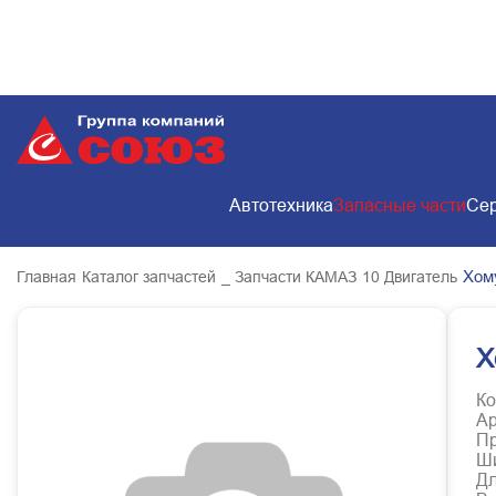
Автотехника
Запасные части
Сер
Хом
Главная
Каталог запчастей
_ Запчасти КАМАЗ
10 Двигатель
Х
Ко
Ар
Пр
Ш
Д