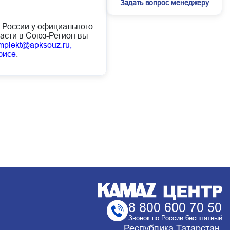
Задать вопрос менеджеру
й России у официального
асти в Союз-Регион вы
mplekt@apksouz.ru,
фисе
.
8 800 600 70 50
Звонок по России бесплатный
Республика Татарстан,