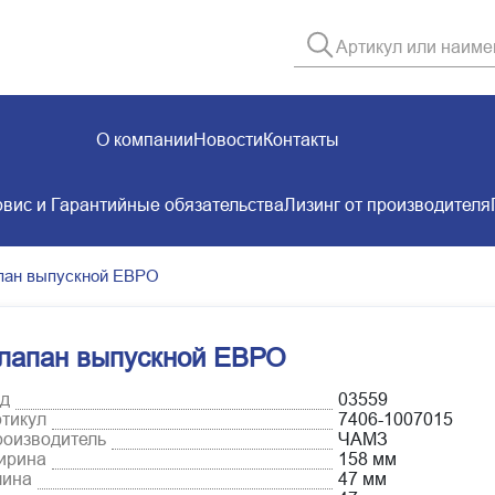
О компании
Новости
Контакты
вис и Гарантийные обязательства
Лизинг от производителя
пан выпускной ЕВРО
лапан выпускной ЕВРО
д
03559
тикул
7406-1007015
оизводитель
ЧАМЗ
ирина
158 мм
лина
47 мм