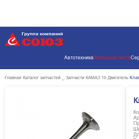
Автотехника
Запасные части
Сер
Кла
Главная
Каталог запчастей
_ Запчасти КАМАЗ
10 Двигатель
К
Ко
Ар
Пр
Ш
Д