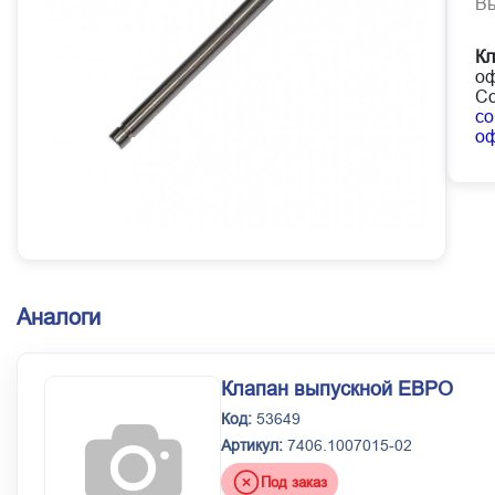
В
К
оф
Со
co
о
Аналоги
Клапан выпускной ЕВРО
Код:
53649
Артикул:
7406.1007015-02
Под заказ