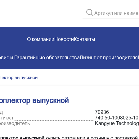
О компании
Новости
Контакты
вис и Гарантийные обязательства
Лизинг от производителя
лектор выпускной
оллектор выпускной
д
70936
тикул
740.50-1008025-10
оизводитель
Kangyue Technology
ллектор выпускной
купить оптом или в розницу с доставкой