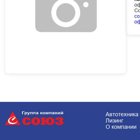
оф
Со
co
о
Автотехника
Лизинг
О компании