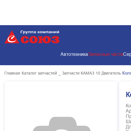
Автотехника
Запасные части
Сер
Кол
Главная
Каталог запчастей
_ Запчасти КАМАЗ
10 Двигатель
К
Ко
Ар
Пр
Ш
Д