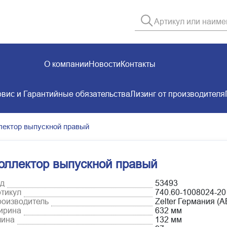
О компании
Новости
Контакты
вис и Гарантийные обязательства
Лизинг от производителя
лектор выпускной правый
оллектор выпускной правый
д
53493
тикул
740.60-1008024-20
оизводитель
Zelter Германия 
ирина
632 мм
лина
132 мм