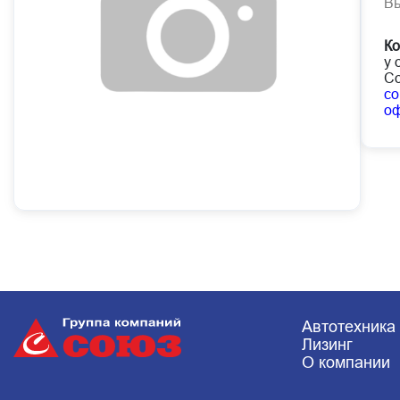
В
Ко
у 
Со
co
о
Автотехника
Лизинг
О компании