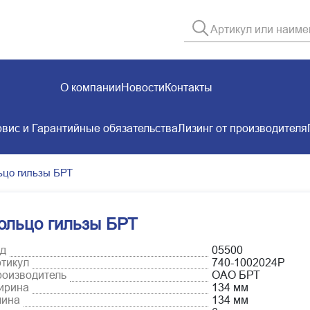
О компании
Новости
Контакты
вис и Гарантийные обязательства
Лизинг от производителя
ьцо гильзы БРТ
ольцо гильзы БРТ
д
05500
тикул
740-1002024Р
оизводитель
ОАО БРТ
ирина
134 мм
лина
134 мм