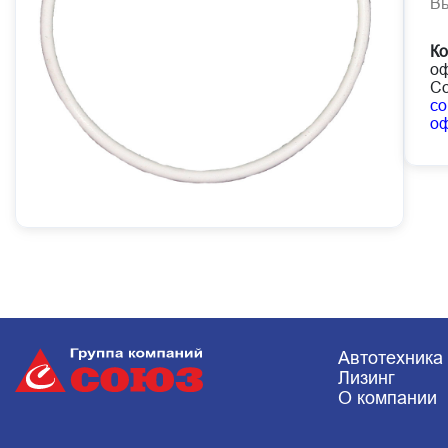
В
Ко
оф
Со
co
о
Автотехника
Лизинг
О компании