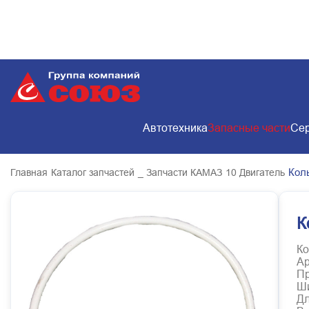
Автотехника
Запасные части
Сер
Кол
Главная
Каталог запчастей
_ Запчасти КАМАЗ
10 Двигатель
К
Ко
Ар
Пр
Ш
Д