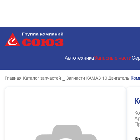
Автотехника
Запасные части
Сер
Ком
Главная
Каталог запчастей
_ Запчасти КАМАЗ
10 Двигатель
К
Ко
Ар
Пр
Ко