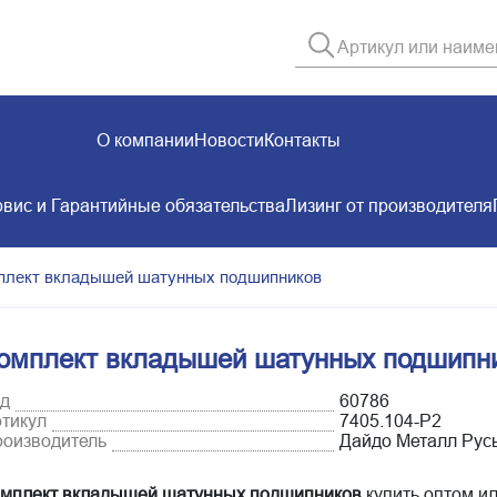
О компании
Новости
Контакты
вис и Гарантийные обязательства
Лизинг от производителя
плект вкладышей шатунных подшипников
омплект вкладышей шатунных подшипн
д
60786
тикул
7405.104-Р2
оизводитель
Дайдо Металл Русь
мплект вкладышей шатунных подшипников
купить оптом ил