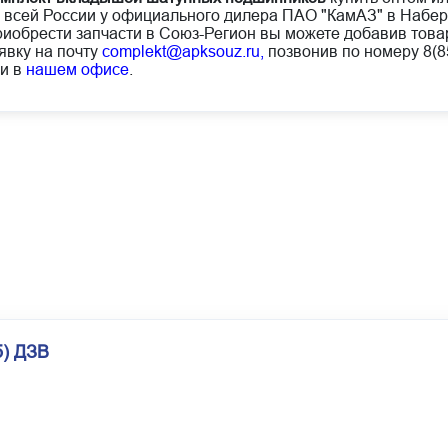
 всей России у официального дилера ПАО "КамАЗ" в Набе
иобрести запчасти в Союз-Регион вы можете добавив товар
явку на почту
complekt@apksouz.ru,
позвонив по номеру 8(85
и в
нашем офисе
.
5) ДЗВ