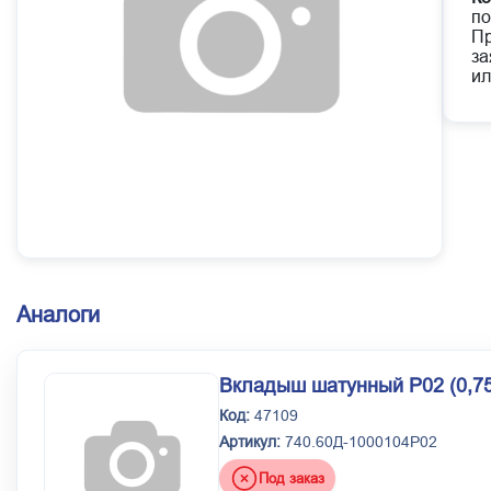
по
Пр
за
ил
Аналоги
Вкладыш шатунный Р02 (0,7
Код:
47109
Артикул:
740.60Д-1000104Р02
Под заказ