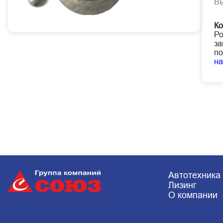
В
К
Ро
за
по
н
Автотехника
Лизинг
О компании