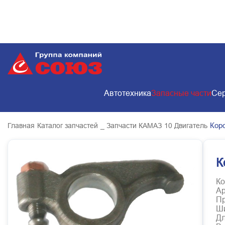
Автотехника
Запасные части
Сер
Кор
Главная
Каталог запчастей
_ Запчасти КАМАЗ
10 Двигатель
К
Ко
Ар
Пр
Ш
Д