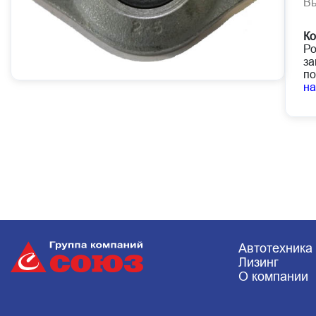
В
Ко
Ро
за
по
н
Автотехника
Лизинг
О компании