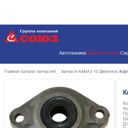
Автотехника
Запасные части
Сер
Кор
Главная
Каталог запчастей
_ Запчасти КАМАЗ
10 Двигатель
К
Ко
Ар
Пр
Ш
Д