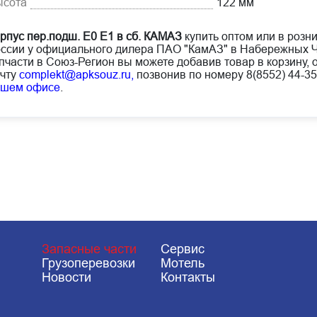
ысота
122 мм
рпус пер.подш. Е0 Е1 в сб. КАМАЗ
купить оптом или в розни
ссии у официального дилера ПАО "КамАЗ" в Набережных Ч
пчасти в Союз-Регион вы можете добавив товар в корзину, 
чту
complekt@apksouz.ru,
позвонив по номеру 8(8552) 44-35
ашем офисе
.
Запасные части
Сервис
Грузоперевозки
Мотель
Новости
Контакты