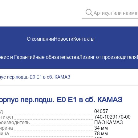
О компании
Новости
Контакты
вис и Гарантийные обязательства
Лизинг от производителя
пус пер.подш. Е0 Е1 в сб. КАМАЗ
орпус пер.подш. Е0 Е1 в сб. КАМАЗ
д
04057
тикул
740-1029170-00
оизводитель
ПАО КАМАЗ
ирина
34 мм
лина
78 мм