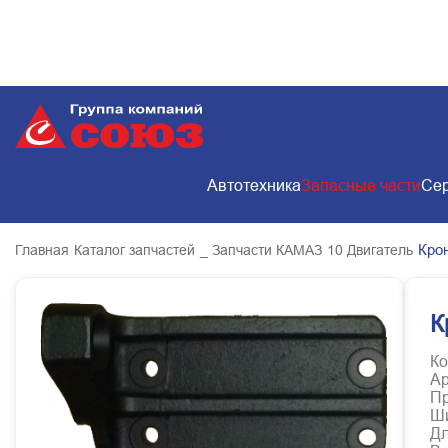
Автотехника
Запасные части
Сер
Кро
Главная
Каталог запчастей
_ Запчасти КАМАЗ
10 Двигатель
К
Ко
Ар
Пр
Ш
Д