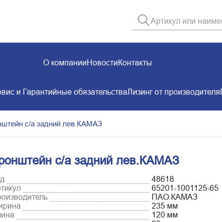
О компании
Новости
Контакты
вис и Гарантийные обязательства
Лизинг от производителя
нштейн с/а задний лев.КАМАЗ
ронштейн с/а задний лев.КАМАЗ
д
48618
тикул
65201-1001125-65
оизводитель
ПАО КАМАЗ
ирина
235 мм
лина
120 мм