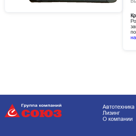
В
Кр
Ро
за
по
н
Автотехника
Лизинг
О компании