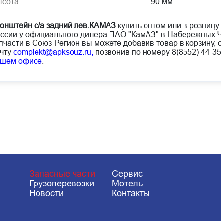
ысота
90 мм
онштейн с/а задний лев.КАМАЗ
купить оптом или в розницу 
ссии у официального дилера ПАО "КамАЗ" в Набережных Ч
пчасти в Союз-Регион вы можете добавив товар в корзину, 
чту
complekt@apksouz.ru,
позвонив по номеру 8(8552) 44-35
ашем офисе
.
Запасные части
Сервис
Грузоперевозки
Мотель
Новости
Контакты