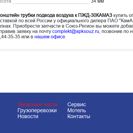
ысота
34 мм
онштейн трубки подвода воздуха к ПЖД-30КАМАЗ
купить о
ставкой по всей России у официального дилера ПАО "Кам
лнах. Приобрести запчасти в Союз-Регион вы можете добав
правив заявку на почту
complekt@apksouz.ru,
позвонив по н
,44-35-35 или в
нашем офисе
.
Запасные части
Сервис
Грузоперевозки
Мотель
Новости
Контакты