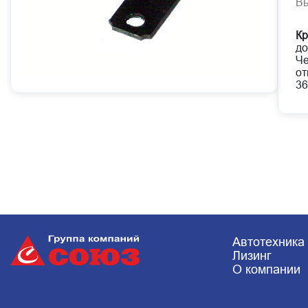
В
Кр
до
Че
от
36
Автотехника
Лизинг
О компании