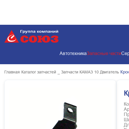
Автотехника
Запасные части
Сер
Кро
Главная
Каталог запчастей
_ Запчасти КАМАЗ
10 Двигатель
К
Ко
Ар
Пр
Ш
Д