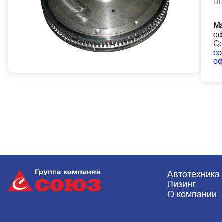
В
Ма
оф
Со
co
о
Автотехника
Лизинг
О компании