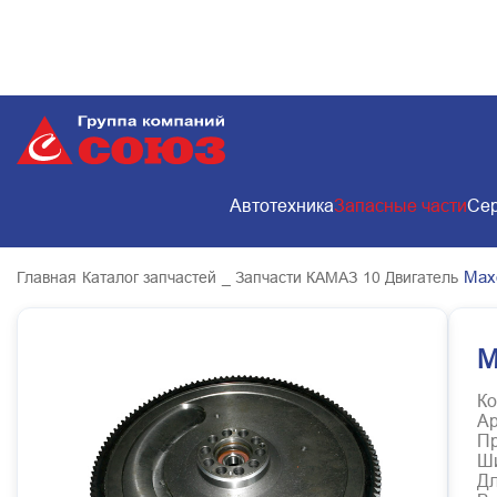
Автотехника
Запасные части
Сер
Мах
Главная
Каталог запчастей
_ Запчасти КАМАЗ
10 Двигатель
М
Ко
Ар
Пр
Ш
Д