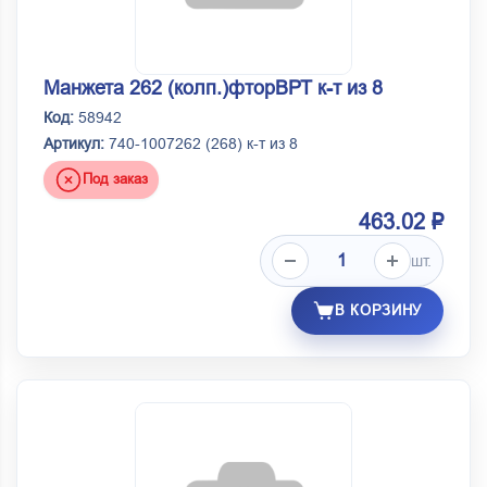
Манжета 262 (колп.)фторВРТ к-т из 8
Код:
58942
Артикул:
740-1007262 (268) к-т из 8
Под заказ
463.02 ₽
шт.
В КОРЗИНУ