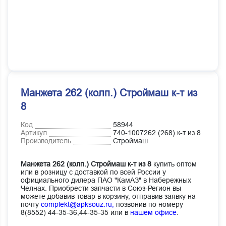
Манжета 262 (колп.) Строймаш к-т из
8
Код
58944
Артикул
740-1007262 (268) к-т из 8
Производитель
Строймаш
Манжета 262 (колп.) Строймаш к-т из 8
купить оптом
или в розницу с доставкой по всей России у
официального дилера ПАО "КамАЗ" в Набережных
Челнах. Приобрести запчасти в Союз-Регион вы
можете добавив товар в корзину, отправив заявку на
почту
complekt@apksouz.ru,
позвонив по номеру
8(8552) 44-35-36,44-35-35 или в
нашем офисе
.