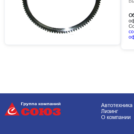
В
Об
оф
Со
co
о
Автотехника
Лизинг
О компании