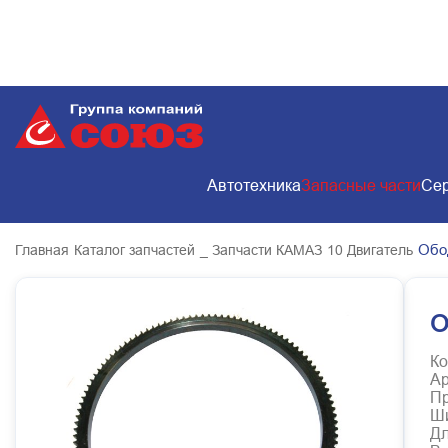
Автотехника
Запасные части
Сер
Обо
Главная
Каталог запчастей
_ Запчасти КАМАЗ
10 Двигатель
О
Ко
Ар
Пр
Ш
Д