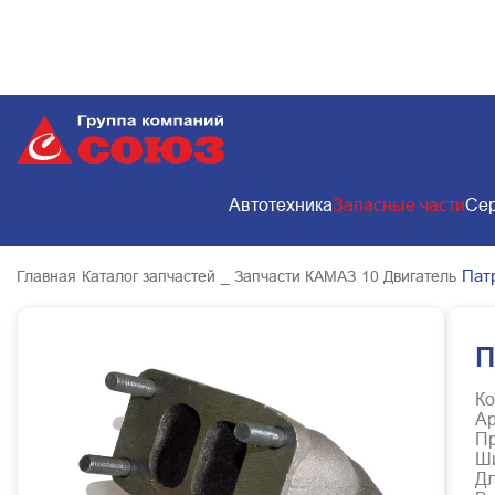
Автотехника
Запасные части
Сер
Пат
Главная
Каталог запчастей
_ Запчасти КАМАЗ
10 Двигатель
П
Ко
Ар
Пр
Ш
Д