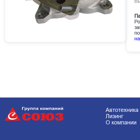
В
Па
Ро
за
по
н
Автотехника
Лизинг
О компании