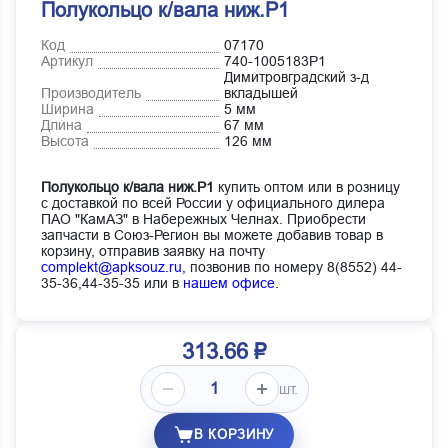
Полукольцо к/вала ниж.Р1
Код
07170
Артикул
740-1005183Р1
Димитровградский з-д
Производитель
вкладышей
Ширина
5 мм
Длина
67 мм
Высота
126 мм
Полукольцо к/вала ниж.Р1
купить оптом или в розницу
с доставкой по всей России у официального дилера
ПАО "КамАЗ" в Набережных Челнах. Приобрести
запчасти в Союз-Регион вы можете добавив товар в
корзину, отправив заявку на почту
complekt@apksouz.ru,
позвонив по номеру 8(8552) 44-
35-36,44-35-35 или в
нашем офисе
.
313.66 ₽
шт.
В КОРЗИНУ