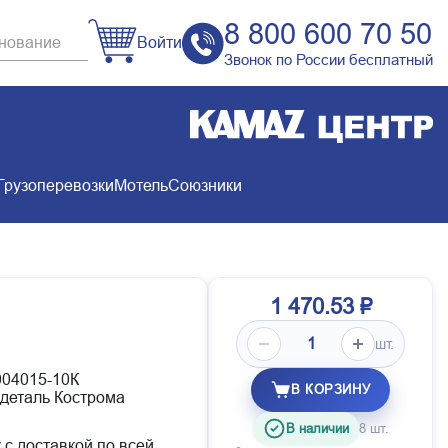
8 800 600 70 50
Войти
Звонок по России бесплатный
Грузоперевозки
Мотель
Союзники
1 470.53 ₽
шт.
004015-10К
В КОРЗИНУ
деталь Кострома
В наличии
8 шт.
 с доставкой по всей