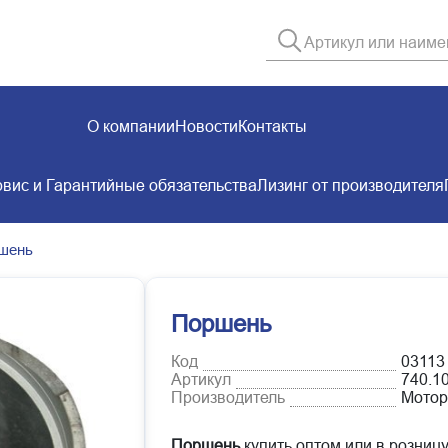
О компании
Новости
Контакты
вис и Гарантийные обязательства
Лизинг от производителя
шень
Поршень
Код
03113
Артикул
740.1
Производитель
Мотор
Поршень
купить оптом или в розницу