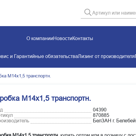
О компании
Новости
Контакты
вис и Гарантийные обязательства
Лизинг от производителя
бка М14х1,5 транспортн.
робка М14х1,5 транспортн.
д
04390
тикул
870885
оизводитель
БелЗАН г. Белебей
обка М14х1,5 транспортн.
купить оптом или в розницу с дос