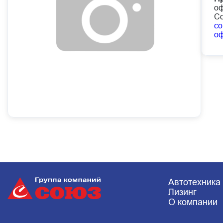
оф
Со
co
о
Автотехника
Лизинг
О компании