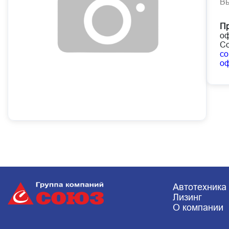
В
Пр
оф
Со
co
о
Автотехника
Лизинг
О компании