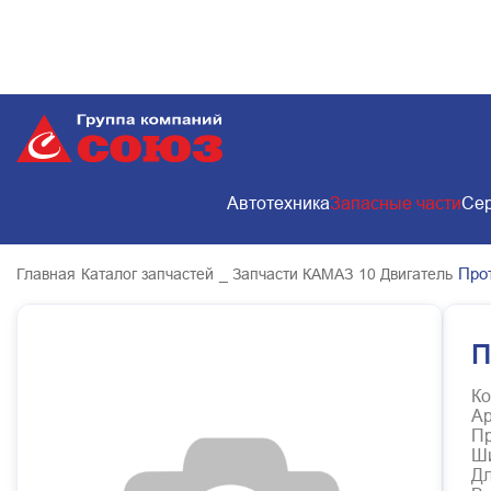
Автотехника
Запасные части
Сер
Про
Главная
Каталог запчастей
_ Запчасти КАМАЗ
10 Двигатель
П
Ко
Ар
Пр
Ш
Д