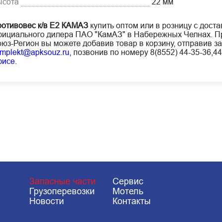
ысота
22 мм
отивовес к/в Е2 КАМАЗ
купить оптом или в розницу с доста
ициального дилера ПАО "КамАЗ" в Набережных Челнах. Пр
юз-Регион вы можете добавив товар в корзину, отправив за
mplekt@apksouz.ru,
позвонив по номеру 8(8552) 44-35-36,44
фисе
.
Запасные части
Сервис
Грузоперевозки
Мотель
Новости
Контакты