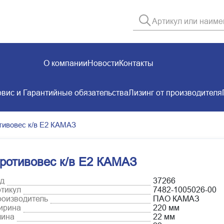
О компании
Новости
Контакты
вис и Гарантийные обязательства
Лизинг от производителя
тивовес к/в Е2 КАМАЗ
ротивовес к/в Е2 КАМАЗ
д
37266
тикул
7482-1005026-00
оизводитель
ПАО КАМАЗ
ирина
220 мм
лина
22 мм