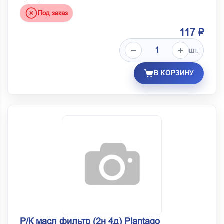
Под заказ
117 ₽
шт.
В КОРЗИНУ
Р/К масл фильтр (2н 4д) Plantago