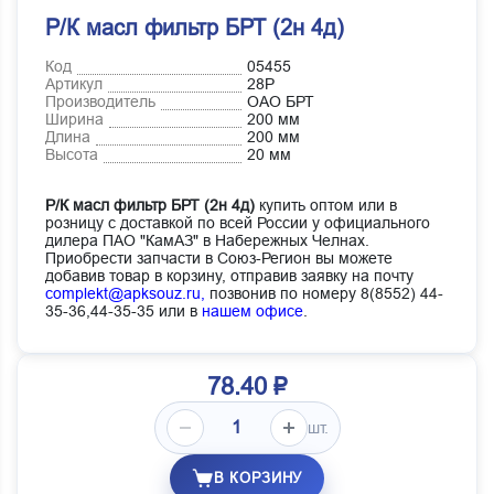
Р/К масл фильтр БРТ (2н 4д)
Код
05455
Артикул
28Р
Производитель
ОАО БРТ
Ширина
200 мм
Длина
200 мм
Высота
20 мм
Р/К масл фильтр БРТ (2н 4д)
купить оптом или в
розницу с доставкой по всей России у официального
дилера ПАО "КамАЗ" в Набережных Челнах.
Приобрести запчасти в Союз-Регион вы можете
добавив товар в корзину, отправив заявку на почту
complekt@apksouz.ru,
позвонив по номеру 8(8552) 44-
35-36,44-35-35 или в
нашем офисе
.
78.40 ₽
шт.
В КОРЗИНУ