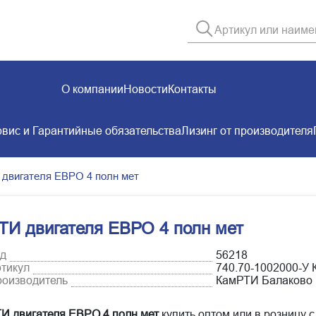
О компании
Новости
Контакты
вис и Гарантийные обязательства
Лизинг от производителя
 двигателя ЕВРО 4 полн мет
ТИ двигателя ЕВРО 4 полн мет
д
56218
тикул
740.70-1002000-У
оизводитель
КамРТИ Балаково
И двигателя ЕВРО 4 полн мет
купить оптом или в розницу с