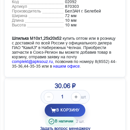
Код
02092
Артикул
870303
Производитель
БелЗАН г. Белебей
Ширина
72 мм
Длина
10 мм
Высота
10 мм
Шпилька М10х1,25х20х52
купить оптом или в розницу
с доставкой по всей России у официального дилера
ПАО "КамАЗ" в Набережных Челнах. Приобрести
запчасти в Союз-Регион вы можете добавив товар в
корзину, отправив заявку на почту
complekt@apksouz.ru,
позвонив по номеру 8(8552) 44-
35-36,44-35-35 или в
нашем офисе
.
30.06 ₽
шт.
В КОРЗИНУ
В наличии
2 шт.
Задать вопрос менеджеру