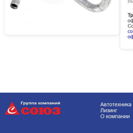
В
Тр
оф
Со
co
о
Автотехника
Лизинг
О компании