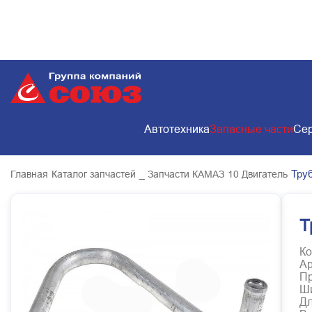
Автотехника
Запасные части
Сер
Тру
Главная
Каталог запчастей
_ Запчасти КАМАЗ
10 Двигатель
Т
Ко
Ар
Пр
Ш
Д