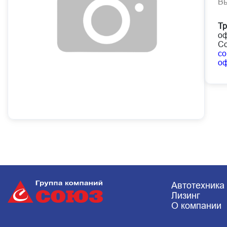
В
Т
оф
Со
co
о
Автотехника
Лизинг
О компании