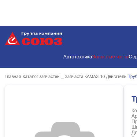
Автотехника
Запасные части
Сер
Тру
Главная
Каталог запчастей
_ Запчасти КАМАЗ
10 Двигатель
Т
Ко
Ар
Пр
Ш
Д