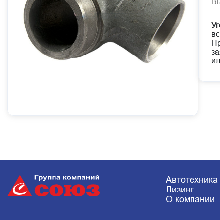
В
Уг
вс
Пр
за
ил
Автотехника
Лизинг
О компании