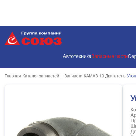
Автотехника
Запасные части
Сер
Уго
Главная
Каталог запчастей
_ Запчасти КАМАЗ
10 Двигатель
У
Ко
Ар
Пр
Ш
Д