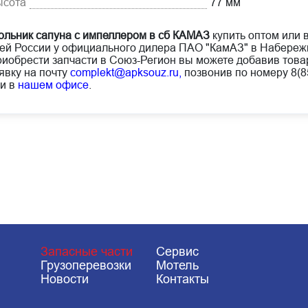
ысота
77 мм
ольник сапуна с импеллером в сб КАМАЗ
купить оптом или в
ей России у официального дилера ПАО "КамАЗ" в Набереж
иобрести запчасти в Союз-Регион вы можете добавив товар
явку на почту
complekt@apksouz.ru,
позвонив по номеру 8(85
и в
нашем офисе
.
Запасные части
Сервис
Грузоперевозки
Мотель
Новости
Контакты