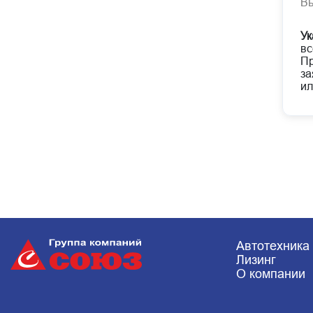
В
Ук
вс
Пр
за
ил
Автотехника
Лизинг
О компании