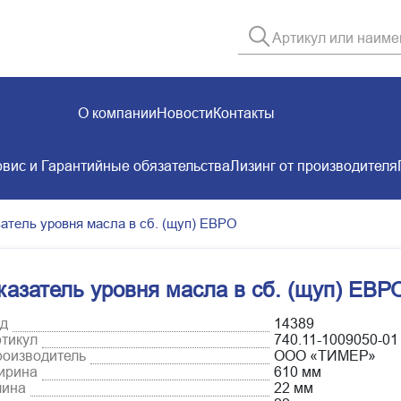
О компании
Новости
Контакты
вис и Гарантийные обязательства
Лизинг от производителя
затель уровня масла в сб. (щуп) ЕВРО
казатель уровня масла в сб. (щуп) ЕВР
д
14389
тикул
740.11-1009050-01
оизводитель
ООО «ТИМЕР»
ирина
610 мм
лина
22 мм