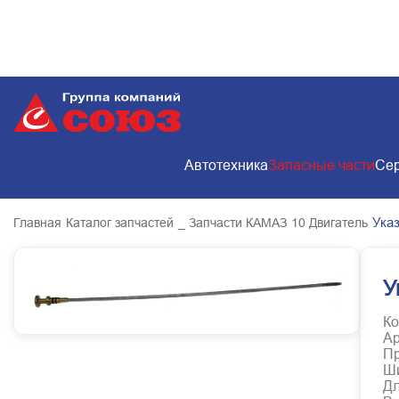
Автотехника
Запасные части
Сер
Ука
Главная
Каталог запчастей
_ Запчасти КАМАЗ
10 Двигатель
У
Ко
Ар
Пр
Ш
Д