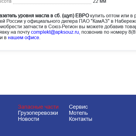
ысота
22 мм
азатель уровня масла в сб. (щуп) ЕВРО
купить оптом или в 
ей России у официального дилера ПАО "КамАЗ" в Набереж
иобрести запчасти в Союз-Регион вы можете добавив товар
явку на почту
complekt@apksouz.ru,
позвонив по номеру 8(85
и в
нашем офисе
.
Запасные части
Сервис
Грузоперевозки
Мотель
Новости
Контакты