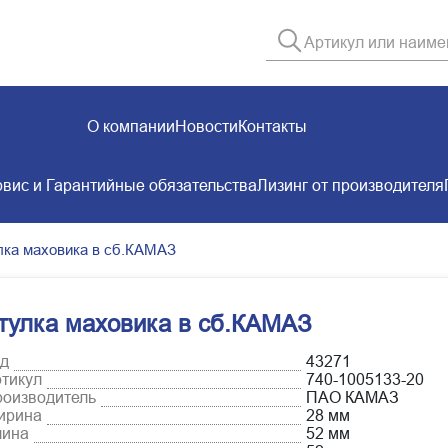
О компании
Новости
Контакты
вис и Гарантийные обязательства
Лизинг от производителя
лка маховика в сб.КАМАЗ
тулка маховика в сб.КАМАЗ
д
43271
тикул
740-1005133-20
оизводитель
ПАО КАМАЗ
ирина
28 мм
лина
52 мм