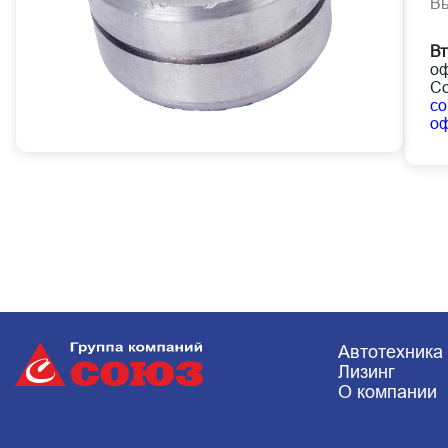
В
Вт
оф
Со
co
о
Автотехника
Лизинг
О компании