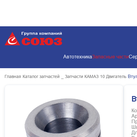
Автотехника
Запасные части
Сер
Вту
Главная
Каталог запчастей
_ Запчасти КАМАЗ
10 Двигатель
В
Ко
Ар
Пр
Ш
Д