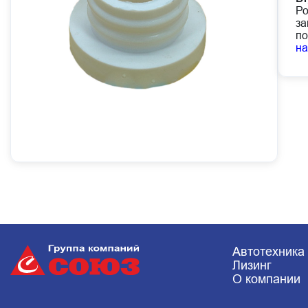
Ро
за
по
н
Автотехника
Лизинг
О компании