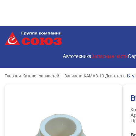
Автотехника
Запасные части
Сер
Втул
Главная
Каталог запчастей
_ Запчасти КАМАЗ
10 Двигатель
В
Ко
Ар
Пр
Вт