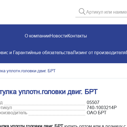
О компании
Новости
Контакты
вис и Гарантийные обязательства
Лизинг от производителя
ка уплотн.головки двиг. БРТ
тулка уплотн.головки двиг. БРТ
д
05507
тикул
740-1003214Р
оизводитель
ОАО БРТ
улка уплотн.головки двиг. БРТ
купить оптом или в розницу с