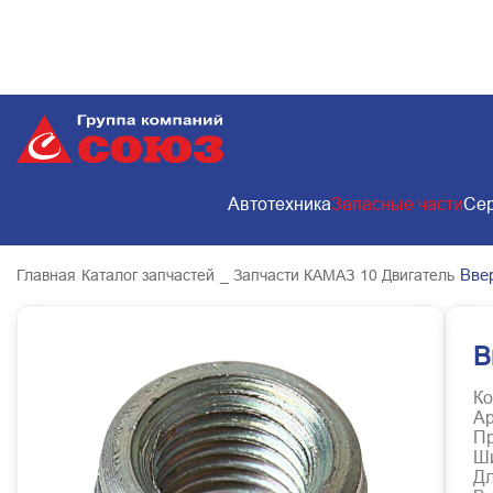
Автотехника
Запасные части
Сер
Вве
Главная
Каталог запчастей
_ Запчасти КАМАЗ
10 Двигатель
В
Ко
Ар
Пр
Ш
Д