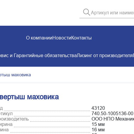
О компании
Новости
Контакты
вис и Гарантийные обязательства
Лизинг от производителя
ртыш маховика
вертыш маховика
д
43120
тикул
740.50-1005136-00
оизводитель
ООО НПО Механи
ирина
15 мм
лина
16 мм