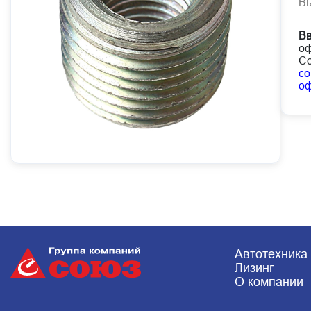
В
В
оф
Со
co
о
Автотехника
Лизинг
О компании