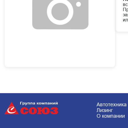
вс
Пр
за
ил
Автотехника
Лизинг
О компании