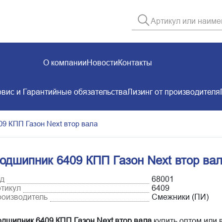
О компании
Новости
Контакты
вис и Гарантийные обязательства
Лизинг от производителя
9 КПП Газон Next втор вала
одшипник 6409 КПП Газон Next втор ва
д
68001
тикул
6409
оизводитель
Смежники (ПИ)
дшипник 6409 КПП Газон Next втор вала
купить оптом или в