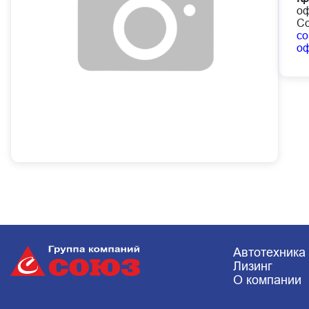
оф
Со
co
о
Автотехника
Лизинг
О компании