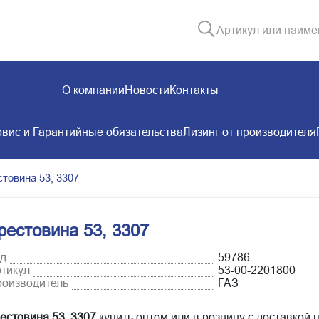
О компании
Новости
Контакты
вис и Гарантийные обязательства
Лизинг от производителя
стовина 53, 3307
рестовина 53, 3307
д
59786
тикул
53-00-2201800
оизводитель
ГАЗ
естовина 53, 3307
купить оптом или в розницу с доставкой 