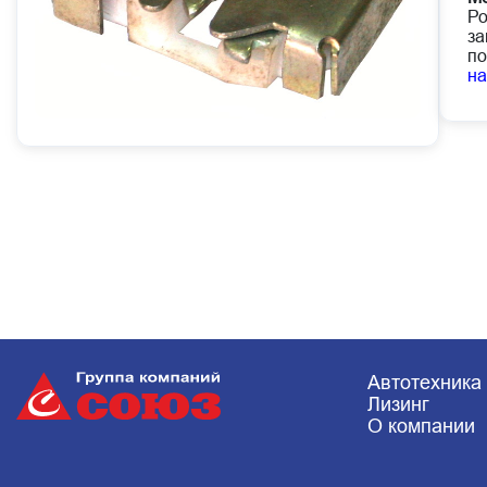
Ро
за
по
н
Автотехника
Лизинг
О компании