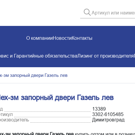
О компании
Новости
Контакты
вис и Гарантийные обязательства
Лизинг от производителя
х-зм запорный двери Газель лев
ех-зм запорный двери Газель лев
д
13389
тикул
3302-6105485
оизводитель
Димитровград
х-зм запорный двери Газель лев
купить оптом или в розниц