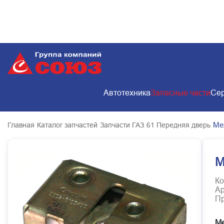
Автотехника
Запасные части
Сер
Ме
Главная
Каталог запчастей
Запчасти ГАЗ
61 Передняя дверь
М
Ко
Ар
Пр
Ме