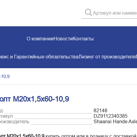
О компании
Новости
Контакты
вис и Гарантийные обязательства
Лизинг от производителя
-10,9
олт М20х1,5х60-10,9
д
82148
тикул
DZ9112340385
оизводитель
Shaanxi Hande Axle
лт М20х1,5х60-10,9
купить оптом или в розницу с доставкой