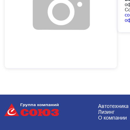
оф
Со
co
о
Автотехника
Лизинг
О компании