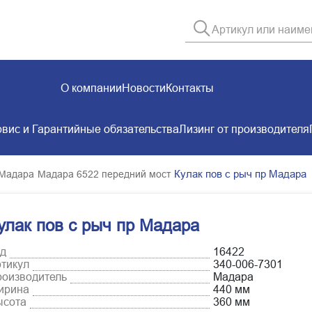
О компании
Новости
Контакты
вис и Гарантийные обязательства
Лизинг от производителя
Кулак пов с рыч пр Мадара
 Мадара
Мадара 6522 передний мост
улак пов с рыч пр Мадара
д
16422
тикул
340-006-7301
оизводитель
Мадара
ирина
440 мм
ысота
360 мм