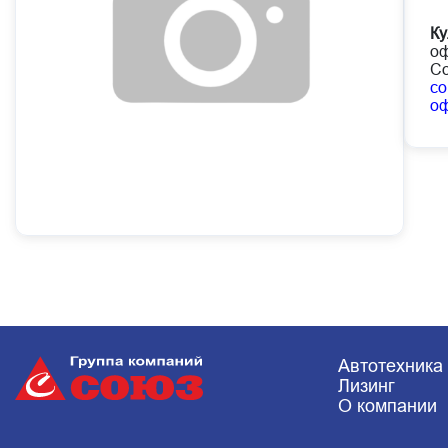
Ку
оф
Со
co
о
Автотехника
Лизинг
О компании