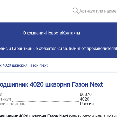
О компании
Новости
Контакты
вис и Гарантийные обязательства
Лизинг от производителя
 4020 шкворня Газон Next
одшипник 4020 шкворня Газон Next
д
66870
тикул
4020
оизводитель
Россия
дшипник 4020 шкворня Газон Next
купить оптом или в розн