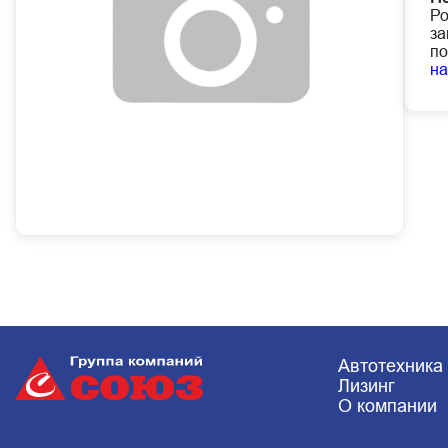
Ро
за
по
н
Автотехника
Лизинг
О компании