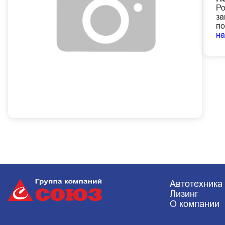
Ро
за
по
н
Автотехника
Лизинг
О компании