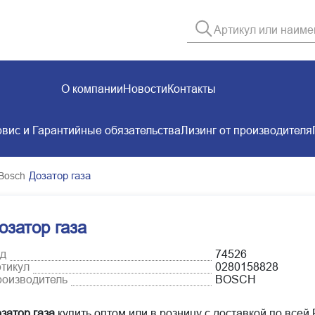
О компании
Новости
Контакты
вис и Гарантийные обязательства
Лизинг от производителя
Дозатор газа
Bosch
озатор газа
д
74526
тикул
0280158828
оизводитель
BOSCH
затор газа
купить оптом или в розницу с доставкой по всей