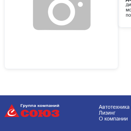
ди
мо
по
Автотехника
Лизинг
О компании